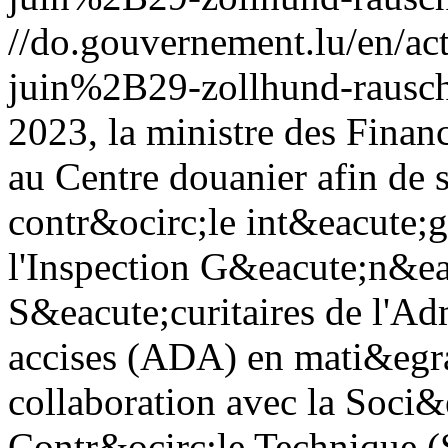
//do.gouvernement.lu/en/
juin%2B29-zollhund-rausch
2023, la ministre des Finan
au Centre douanier afin de 
contr&ocirc;le int&eacute;
l'Inspection G&eacute;n&ea
S&eacute;curitaires de l'Ad
accises (ADA) en mati&egrav
collaboration avec la Soci&
Contr&ocirc;le Technique 