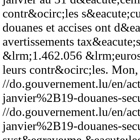
contr&ocirc;les s&eacute;cu
douanes et accises ont d&e
avertissements tax&eacute;s
&lrm;1.462.056 &lrm;euros 
leurs contr&ocirc;les.
Mon, 
//do.gouvernement.lu/en/
janvier%2B19-douanes-secur
//do.gouvernement.lu/en/
janvier%2B19-douanes-secur
syst&egrave;me &eacute;le