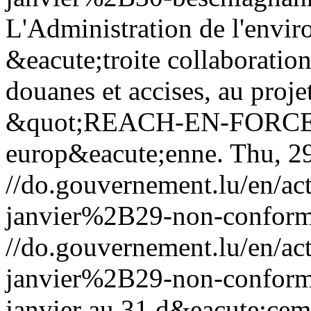
L'Administration de l'envir
&eacute;troite collaboratio
douanes et accises, au proj
&quot;REACH-EN-FORCE-1
europ&eacute;enne.
Thu, 2
//do.gouvernement.lu/en/
janvier%2B29-non-conformi
//do.gouvernement.lu/en/
janvier%2B29-non-conformi
janvier au 31 d&eacute;cem