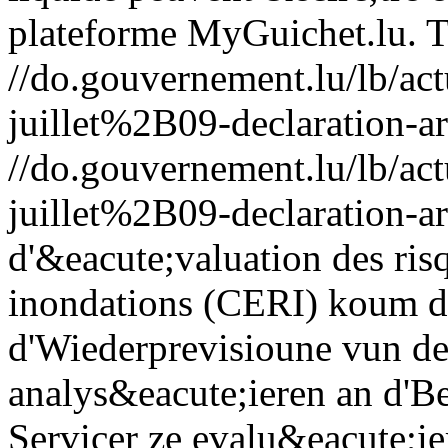
plateforme MyGuichet.lu.
T
//do.gouvernement.lu/lb/
juillet%2B09-declaration-ar
//do.gouvernement.lu/lb/
juillet%2B09-declaration-ar
d'&eacute;valuation des ris
inondations (CERI) koum d
d'Wiederprevisioune vun d
analys&eacute;ieren an d'Be
Servicer ze evalu&eacute;i