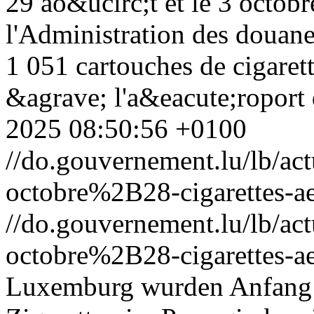
29 ao&ucirc;t et le 3 octobr
l'Administration des douane
1 051 cartouches de cigarett
&agrave; l'a&eacute;ropor
2025 08:50:56 +0100
//do.gouvernement.lu/lb/
octobre%2B28-cigarettes-ae
//do.gouvernement.lu/lb/
octobre%2B28-cigarettes-ae
Luxemburg wurden Anfang 