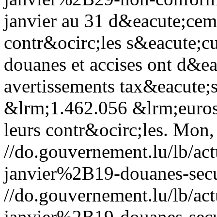
janvier au 31 d&eacute;cem
contr&ocirc;les s&eacute;cu
douanes et accises ont d&e
avertissements tax&eacute;s
&lrm;1.462.056 &lrm;euros 
leurs contr&ocirc;les.
Mon, 
//do.gouvernement.lu/lb/
janvier%2B19-douanes-secur
//do.gouvernement.lu/lb/
janvier%2B19-douanes-secur