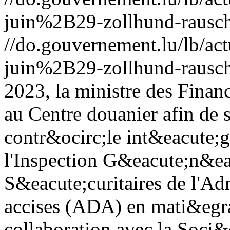
juin%2B29-zollhund-rausch
//do.gouvernement.lu/lb/
juin%2B29-zollhund-rausch
2023, la ministre des Finan
au Centre douanier afin de 
contr&ocirc;le int&eacute;
l'Inspection G&eacute;n&ea
S&eacute;curitaires de l'Ad
accises (ADA) en mati&egrav
collaboration avec la Soci&