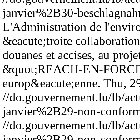
janvier%2B30-beschlagnahm
L'Administration de l'envir
&eacute;troite collaboratio
douanes et accises, au proj
&quot;REACH-EN-FORCE-1
europ&eacute;enne.
Thu, 2
//do.gouvernement.lu/lb/
janvier%2B29-non-conformi
//do.gouvernement.lu/lb/
janvier%2B29-non-conformi