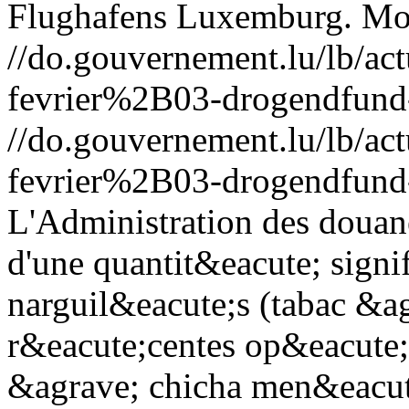
Flughafens Luxemburg.
Mo
//do.gouvernement.lu/lb/
fevrier%2B03-drogendfund-
//do.gouvernement.lu/lb/
fevrier%2B03-drogendfund-
L'Administration des douane
d'une quantit&eacute; signif
narguil&eacute;s (tabac &ag
r&eacute;centes op&eacute;r
&agrave; chicha men&eacute;