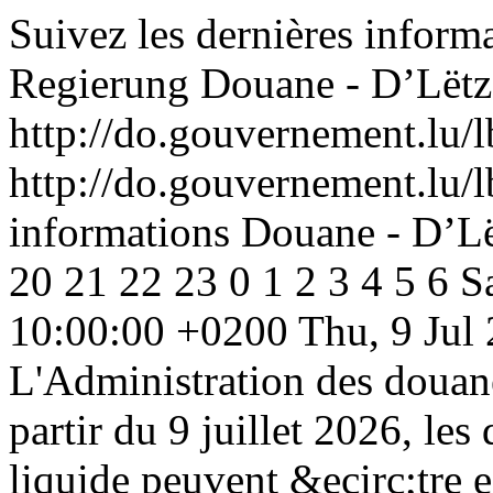
Suivez les dernières infor
Regierung
Douane - D’Lëtz
http://do.gouvernement.lu/l
http://do.gouvernement.lu/l
informations Douane - D’L
20
21
22
23
0
1
2
3
4
5
6
S
10:00:00 +0200
Thu, 9 Jul
L'Administration des douan
partir du 9 juillet 2026, les
liquide peuvent &ecirc;tre e