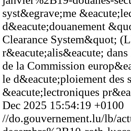
syst&egrave;me &eacute;le
d&eacute;douanement &qu
Clearance System&quot; (
r&eacute;alis&eacute; dans 
de la Commission europ&eac
le d&eacute;ploiement des
&eacute;lectroniques pr&eac
Dec 2025 15:54:19 +0100
//do.gouvernement.lu/lb/