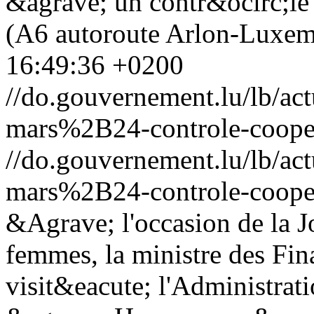
&agrave; un contr&ocirc;le
(A6 autoroute Arlon-Luxem
16:49:36 +0200
//do.gouvernement.lu/lb/
mars%2B24-controle-cooper
//do.gouvernement.lu/lb/
mars%2B24-controle-cooper
&Agrave; l'occasion de la J
femmes, la ministre des Fin
visit&eacute; l'Administrati