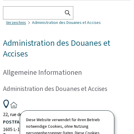
Suchen
SEARCH
Verzeichnis
Administration des Douanes et Accises
THE
DIRECTORY
Administration des Douanes et
Accises
Allgemeine Informationen
Administration des Douanes et Accises
ADRESSE:
22, rue de Bitbourg
L-1273
Luxembourg
Luxembourg
Diese Website verwendet für ihren Betrieb
POSTFACH:
notwendige Cookies, ohne Nutzung
1605
L-1016
Luxembourg
Luxembourg
personenbezogener Daten. Diese Cookies