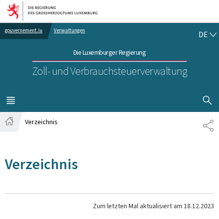
Zur Hauptnavigation
Zum Inhalt
DE
gouvernement.lu
Verwaltungen
DE
Die Luxemburger Regierung
Zoll- und Verbrauchsteuerverwaltung
SUCHFLED 
MENÜ
HAUPT-
Verzeichnis
TE
Startseite
Verzeichnis
Zum letzten Mal aktualisiert am
18.12.2023