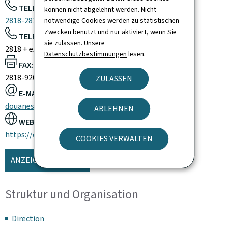
TELEFON:
können nicht abgelehnt werden. Nicht
2818-2818
notwendige Cookies werden zu statistischen
Zwecken benutzt und nur aktiviert, wenn Sie
TELEFONZENTRALE:
sie zulassen. Unsere
2818 + extension
Datenschutzbestimmungen
lesen.
FAX:
2818-9200
ZULASSEN
E-MAIL:
douanes@do.etat.lu
ABLEHNEN
WEBSITE:
https://douanes.public.lu/
COOKIES VERWALTEN
ANZEIGE DER KARTE
Struktur und Organisation
Direction