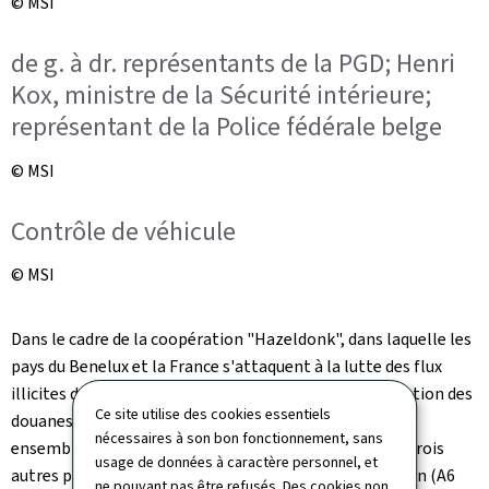
© MSI
de g. à dr. représentants de la PGD; Henri
Kox, ministre de la Sécurité intérieure;
représentant de la Police fédérale belge
© MSI
Contrôle de véhicule
© MSI
Dans le cadre de la coopération "Hazeldonk", dans laquelle les
pays du Benelux et la France s'attaquent à la lutte des flux
illicites de stupéfiants, la Police ainsi que l'Administration des
Ce site utilise des cookies essentiels
douanes et accises (ADA) ont participé le 23 mars 2023
nécessaires à son bon fonctionnement, sans
ensemble avec les services de police et de douane des trois
usage de données à caractère personnel, et
autres pays à un contrôle commun sur l'Aire de Capellen (A6
ne pouvant pas être refusés. Des cookies non