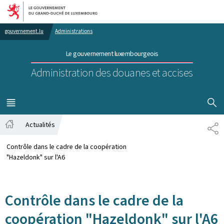
Aller au menu principal
Aller au contenu
gouvernement.lu
Administrations
Le gouvernement luxembourgeois
Administration des douanes et accises
AFFICHER
MENU
PRINCIPAL
Actualités
PA
Accueil
Contrôle dans le cadre de la coopération
"Hazeldonk" sur l'A6
Contrôle dans le cadre de la
coopération "Hazeldonk" sur l'A6