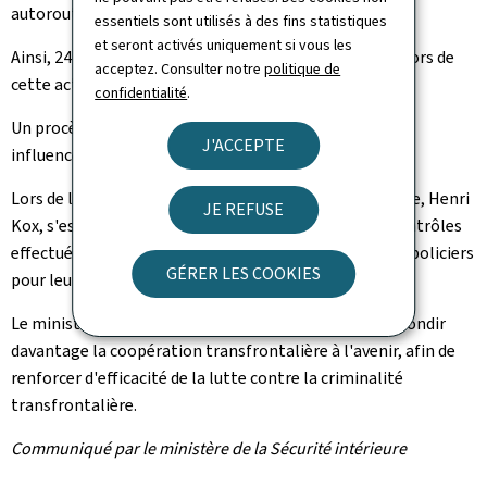
autoroute Arlon-Luxembourg).
essentiels sont utilisés à des fins statistiques
et seront activés uniquement si vous les
Ainsi, 24 véhicules et 38 Personnes ont été contrôlés lors de
acceptez. Consulter notre
politique de
cette action.
confidentialité
.
Un procès-verbal suite à la conduite d'un véhicule sous
J'ACCEPTE
influence d'alcool a été établi.
Lors de l'opération, le ministre de la Sécurité intérieure, Henri
JE REFUSE
Kox, s'est rendu sur place pour se faire une idée des contrôles
effectués et a profité de l'occasion pour remercier les policiers
GÉRER LES COOKIES
pour leur excellent travail au nom de la sécurité.
Le ministre a également exprimé sa volonté d'approfondir
davantage la coopération transfrontalière à l'avenir, afin de
renforcer d'efficacité de la lutte contre la criminalité
transfrontalière.
Communiqué par le ministère de la Sécurité intérieure