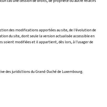
un cas une cession de droits, de propriété ou autre relatifs
tion des modifications apportées au site, de l'évolution de
ation du site, dont seule la version actualisée accessible en
es soient modifiées et il appartient, dès lors, à l’usager de
lusive des juridictions du Grand-Duché de Luxembourg.