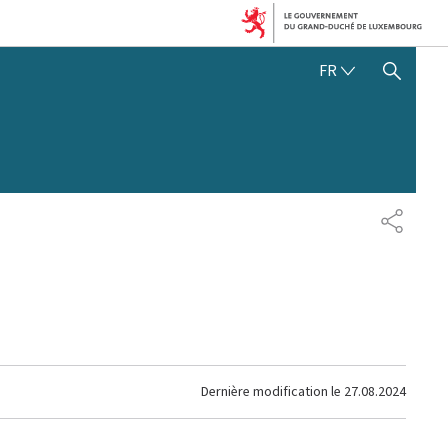
FRANÇAIS
FR
AFFICHER / MASQUER 
PARTAG
Dernière modification le
27.08.2024