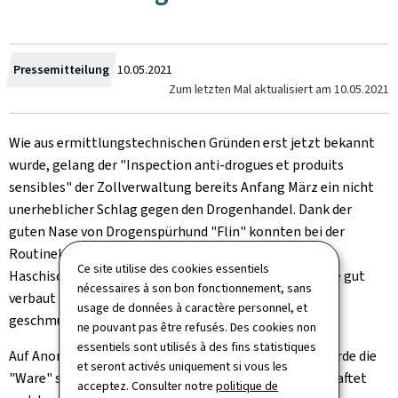
Crée
Pressemitteilung
10.05.2021
Zum letzten Mal aktualisiert am
10.05.2021
le
Wie aus ermittlungstechnischen Gründen erst jetzt bekannt
wurde, gelang der "
Inspection anti-drogues et produits
sensibles
" der Zollverwaltung bereits Anfang März ein nicht
unerheblicher Schlag gegen den Drogenhandel. Dank der
guten Nase von Drogenspürhund "
Flin
" konnten bei der
Routinekontrolle eines spanischen PKWs rund 31,5 kg
Ce site utilise des cookies essentiels
Haschisch sichergestellt werden. Das Rauschgift sollte gut
nécessaires à son bon fonctionnement, sans
verbaut im Wageninnern aus Belgien nach Frankreich
usage de données à caractère personnel, et
geschmuggelt werden.
ne pouvant pas être refusés. Des cookies non
essentiels sont utilisés à des fins statistiques
Auf Anordnung der Staatsanwaltschaft Luxemburg wurde die
et seront activés uniquement si vous les
"Ware" samt Auto beschlagnahmt und der Fahrer verhaftet
acceptez. Consulter notre
politique de