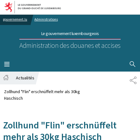
Aller au menu principal
Aller au contenu
gouvernement.lu
Administrations
Le gouvernement luxembourgeois
Administration des douanes et accises
AFFICHER
MENU
PRINCIPAL
Actualités
TE
Accueil
Zollhund "Flin" erschnüffelt mehr als 30kg
Haschisch
Zollhund "Flin" erschnüffelt
mehr als 30kg Haschisch