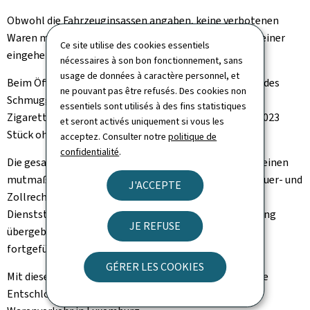
Obwohl die Fahrzeuginsassen angaben, keine verbotenen
Waren mitzuführen, entschieden sich die Beamten zu einer
Ce site utilise des cookies essentiels
eingehenden Kontrolle.
nécessaires à son bon fonctionnement, sans
usage de données à caractère personnel, et
Beim Öffnen der Kisten zeigte sich das wahre Ausmaß des
ne pouvant pas être refusés. Des cookies non
Schmuggels: 450 Stangen unversteuerte gefälschte
essentiels sont utilisés à des fins statistiques
Zigaretten der Marke "Marlboro Gold" – insgesamt 90.023
et seront activés uniquement si vous les
Stück ohne Steuerbanderole.
acceptez. Consulter notre
politique de
confidentialité
.
Die gesamte Ware wurde sichergestellt. Da es sich um einen
mutmaßlichen Verstoß gegen das luxemburgische Steuer- und
J'ACCEPTE
Zollrecht handelt, wurde der Fall an die zuständige
Dienststelle des Akzisen Büros zur weiteren Bearbeitung
JE REFUSE
übergeben. Die Ermittlungen werden aktuell intern
fortgeführt.
GÉRER LES COOKIES
Mit dieser Kontrolle unterstreicht der Zoll erneut seine
Entschlossenheit im Kampf gegen den illegalen