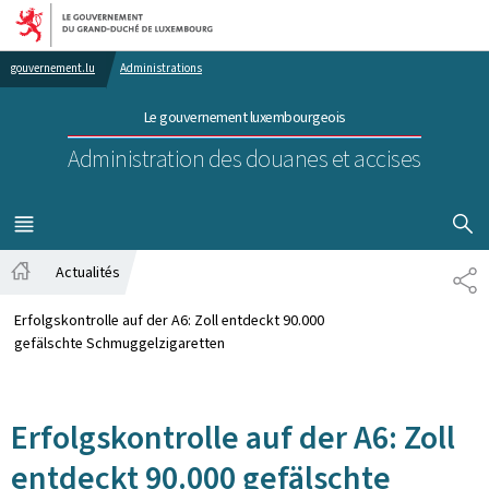
Aller au menu principal
Aller au contenu
gouvernement.lu
Administrations
Le gouvernement luxembourgeois
Administration des douanes et accises
AFFICHER
MENU
PRINCIPAL
Actualités
TE
Accueil
Erfolgskontrolle auf der A6: Zoll entdeckt 90.000
gefälschte Schmuggelzigaretten
Erfolgskontrolle auf der A6: Zoll
entdeckt 90.000 gefälschte