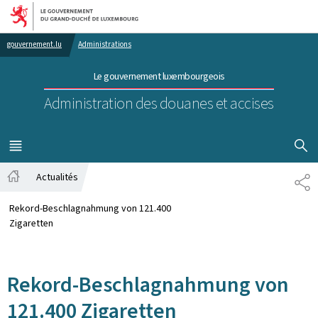
Aller au menu principal
Aller au contenu
gouvernement.lu
Administrations
Le gouvernement luxembourgeois
Administration des douanes et accises
AFFICHER
MENU
PRINCIPAL
Actualités
TE
Accueil
Rekord-Beschlagnahmung von 121.400
Zigaretten
Rekord-Beschlagnahmung von
121.400 Zigaretten