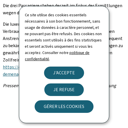
Die drei Passagiere stehen derzeit im Fokus der Ermittlungen
wegen des Verdachts auf Zollvergehen.
Ce site utilise des cookies essentiels
nécessaires à son bon fonctionnement, sans
Die luxemburgische Zoll- und
usage de données à caractère personnel, et
Verbrauchsteuerverwaltung betont ihre kontinuierlichen
ne pouvant pas être refusés. Des cookies non
Anstrengungen, Schmuggel und illegalen Handel konsequent
essentiels sont utilisés à des fins statistiques
zu bekämpfen und die Einhaltung aller Zollbestimmungen zu
et seront activés uniquement si vous les
gewährleisten. Nähere Informationen zu den geltenden
acceptez. Consulter notre
politique de
confidentialité
.
Zollfreimengen für Reisende finden Sie unter:
https://douanes.public.lu/fr/voyages-
J'ACCEPTE
demenagement/franchises.html
.
Pressemitteilung der Zoll- und Verbrauchsteuerverwaltung
JE REFUSE
GÉRER LES COOKIES