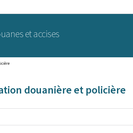
Aller au menu principal
Aller au contenu
uanes et accises
icière
ation douanière et policière