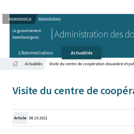
gouvernement.lu
Administrations
Le gouvernement
Administration des do
luxembourgeois
L'Administration
Actualités
Actualités
Visite du centre de coopération douanière et pol
Accueil
Visite du centre de coopér
Crée
Article
08.10.2021
le