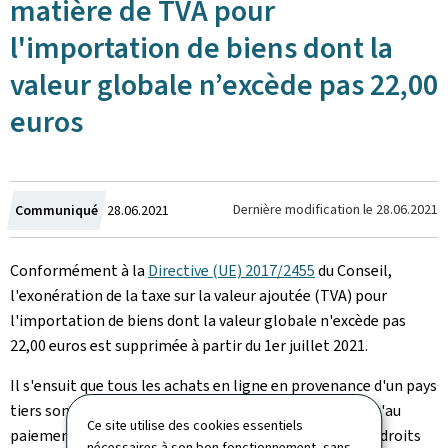
matière de TVA pour
l'importation de biens dont la
valeur globale n’excède pas 22,00
euros
Crée
Dernière modification le
28.06.2021
Communiqué
28.06.2021
le
Conformément à la
Directive (UE) 2017/2455
du Conseil,
l'exonération de la taxe sur la valeur ajoutée (TVA) pour
l'importation de biens dont la valeur globale n'excède pas
22,00 euros est supprimée à partir du 1er juillet 2021.
Il s'ensuit que tous les achats en ligne en provenance d'un pays
tiers sont soumis à une déclaration en douane, ainsi qu'au
Ce site utilise des cookies essentiels
paiement des droits et taxes. Il s'agit notamment des droits
nécessaires à son bon fonctionnement, sans