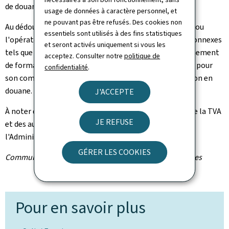
de douane, de la TVA, des accises et autres taxes.
usage de données à caractère personnel, et
ne pouvant pas être refusés. Des cookies non
Au dédouanement, le transporteur, l'opérateur postal ou
essentiels sont utilisés à des fins statistiques
l'opérateur express requiert le plus souvent des frais connexes
et seront activés uniquement si vous les
tels que des frais de présentation ou frais d'accomplissement
acceptez. Consulter notre
politique de
de formalités douanières. Il facture et perçoit ces frais pour
confidentialité
.
son compte aux fins de l'établissement de la déclaration en
douane.
J'ACCEPTE
À noter que seule la perception des droits de douane, de la TVA
JE REFUSE
et des autres taxes, telles que les accises, incombe à
l'Administration des douanes et accises.
GÉRER LES COOKIES
Communiqué par l'Administration des douanes et accises
Pour en savoir plus