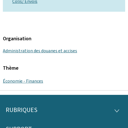
Colis/ Envois
Organisation
Administration des douanes et accises
Thème
Économie - Finances
RUBRIQUES
Pied
RUBRI
de