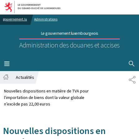
Aller au menu principal
Aller au contenu
gouvernement.lu
Administrations
Le gouvernement luxembourgeois
Administration des douanes et accises
AFFICHER
MENU
PRINCIPAL
Actualités
PA
Accueil
Nouvelles dispositions en matière de TVA pour
l'importation de biens dont la valeur globale
n’excède pas 22,00 euros
Nouvelles dispositions en