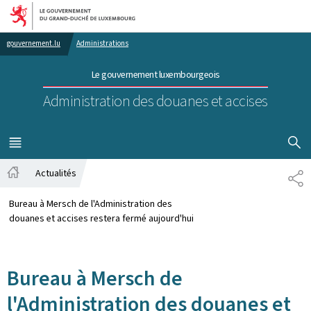
Aller au menu principal
Aller au contenu
gouvernement.lu
Administrations
Le gouvernement luxembourgeois
Administration des douanes et accises
AFFICHER
MENU
PRINCIPAL
Actualités
PA
Accueil
Bureau à Mersch de l'Administration des
douanes et accises restera fermé aujourd'hui
Bureau à Mersch de
l'Administration des douanes et