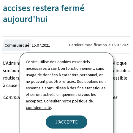
accises restera fermé
aujourd'hui
Crée
Dernière modification le
15.07.2021
Communiqué
15.07.2021
le
Ce site utilise des cookies essentiels
L'Administration des douanes et accises informe le public que
nécessaires à son bon fonctionnement, sans
son bureau à Mersch, responsable pour la taxe sur les véhicules
usage de données à caractère personnel, et
routiers, restera fermé aujourd'hui. Le bureau est inaccessible
ne pouvant pas être refusés. Des cookies non
à cause des inondations (fermeture des routes).
essentiels sont utilisés à des fins statistiques
et seront activés uniquement si vous les
Communiqué par l'Administration des douanes et accises
acceptez. Consulter notre
politique de
confidentialité
.
J'ACCEPTE