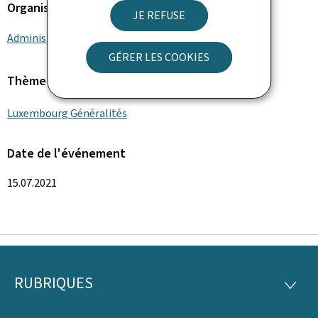
Organisation
JE REFUSE
Administration des douanes et accises
GÉRER LES COOKIES
Thème
Luxembourg Généralités
Date de l'événement
15.07.2021
RUBRIQUES
Pied
RUBRI
de