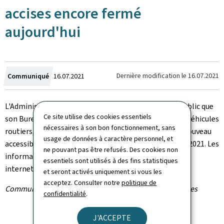
accises encore fermé
aujourd'hui
Crée
Dernière modification le
16.07.2021
Communiqué
16.07.2021
le
L'Administration des douanes et accises informe le public que
Ce site utilise des cookies essentiels
son Bureau à Mersch, responsable pour la taxe sur les véhicules
nécessaires à son bon fonctionnement, sans
routiers, restera encore fermé aujourd'hui. Il sera de nouveau
usage de données à caractère personnel, et
accessible par téléphone à partir de lundi, le 19 juillet 2021. Les
ne pouvant pas être refusés. Des cookies non
informations actualisées seront publiées sur le site
essentiels sont utilisés à des fins statistiques
internet
www.douane.lu
.
et seront activés uniquement si vous les
acceptez. Consulter notre
politique de
Communiqué par l'Administration des douanes et accises
confidentialité
.
J'ACCEPTE