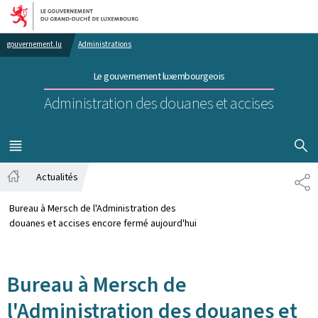
Aller au menu principal
Aller au contenu
gouvernement.lu
Administrations
Le gouvernement luxembourgeois
Administration des douanes et accises
AFFICHER
MENU
PRINCIPAL
Actualités
PA
Accueil
Bureau à Mersch de l'Administration des
douanes et accises encore fermé aujourd'hui
Bureau à Mersch de
l'Administration des douanes et