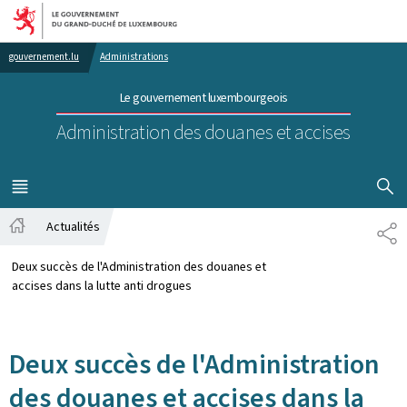
Aller au menu principal
Aller au contenu
gouvernement.lu
Administrations
Le gouvernement luxembourgeois
Administration des douanes et accises
AFFICHER
MENU
PRINCIPAL
Actualités
PA
Accueil
Deux succès de l'Administration des douanes et
accises dans la lutte anti drogues
Deux succès de l'Administration
des douanes et accises dans la