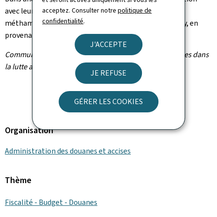
acceptez. Consulter notre
politique de
avec leurs homologues allemands, saisi plus de 8 kg de
confidentialité
.
méthamphétamine, plus connue sous le nom d'ecstasy, en
provenance des Pays-Bas.
J'ACCEPTE
Communiqué par l'Administration des douanes et accises dans
la lutte anti drogues
JE REFUSE
GÉRER LES COOKIES
Organisation
Administration des douanes et accises
Thème
Fiscalité - Budget - Douanes