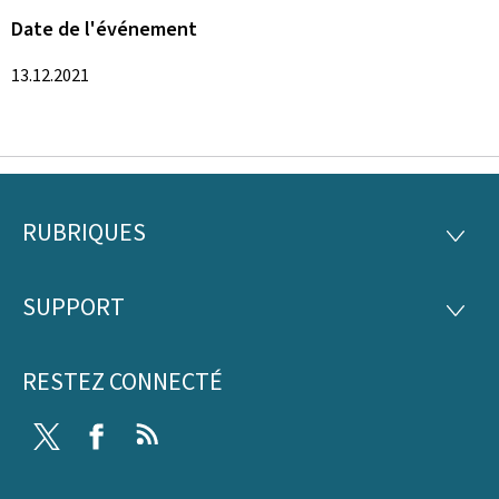
Date de l'événement
13.12.2021
RUBRIQUES
Pied
RUBRI
de
SUPPORT
SUPP
page
RESTEZ CONNECTÉ
Twitter
Facebook
RSS