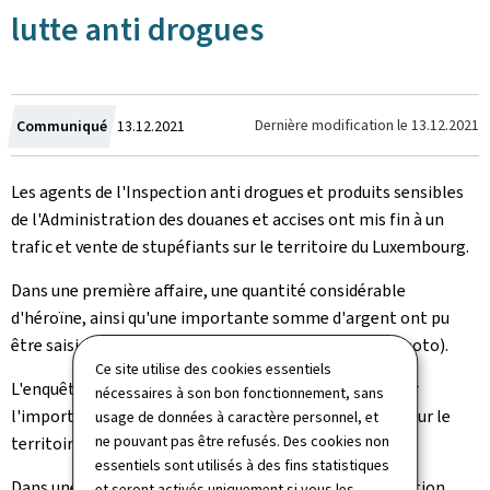
lutte anti drogues
Crée
Dernière modification le
13.12.2021
Communiqué
13.12.2021
le
Les agents de l'Inspection anti drogues et produits sensibles
de l'Administration des douanes et accises ont mis fin à un
trafic et vente de stupéfiants sur le territoire du Luxembourg.
Dans une première affaire, une quantité considérable
d'héroïne, ainsi qu'une importante somme d'argent ont pu
être saisies lors de l'interpellation des revendeurs (photo).
Ce site utilise des cookies essentiels
L'enquête, menée par les douanes, a permis de dévoiler
nécessaires à son bon fonctionnement, sans
l'importation et la revente de plus de 10 kg d'héroïne sur le
usage de données à caractère personnel, et
ne pouvant pas être refusés. Des cookies non
territoire national.
essentiels sont utilisés à des fins statistiques
Dans une autre affaire, les douaniers ont, en collaboration
et seront activés uniquement si vous les