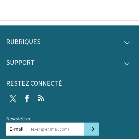
RUBRIQUES
Pied
RUBRI
de
SUPPORT
SUPP
page
RESTEZ CONNECTÉ
Twitter
Facebook
RSS
Newsletter
🡒
E-mail