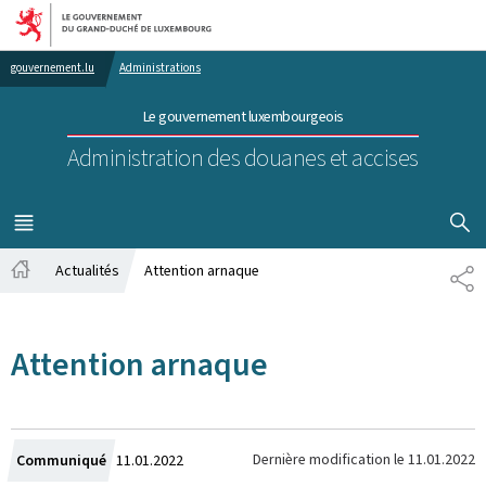
Aller au menu principal
Aller au contenu
gouvernement.lu
Administrations
Le gouvernement luxembourgeois
Administration des douanes et accises
AFFICHER
MENU
PRINCIPAL
Actualités
Attention arnaque
PA
Accueil
Attention arnaque
Crée
Dernière modification le
11.01.2022
Communiqué
11.01.2022