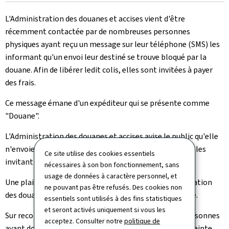
le
L'Administration des douanes et accises vient d'être
récemment contactée par de nombreuses personnes
physiques ayant reçu un message sur leur téléphone (SMS) les
informant qu'un envoi leur destiné se trouve bloqué par la
douane. Afin de libérer ledit colis, elles sont invitées à payer
des frais.
Ce message émane d'un expéditeur qui se présente comme
"Douane".
L'Administration des douanes et accises avise le public qu'elle
n'envoie jamais de messages aux destinataires de colis les
Ce site utilise des cookies essentiels
invitant à régler des droits de douane.
nécessaires à son bon fonctionnement, sans
usage de données à caractère personnel, et
Une plainte a été déposée entretemps par l'Administration
ne pouvant pas être refusés. Des cookies non
des douanes et accises auprès de la police grand-ducale.
essentiels sont utilisés à des fins statistiques
et seront activés uniquement si vous les
Sur recommandation de la police grand-ducale, les personnes
acceptez. Consulter notre
politique de
ayant donné suite au message sont priées de porter plainte