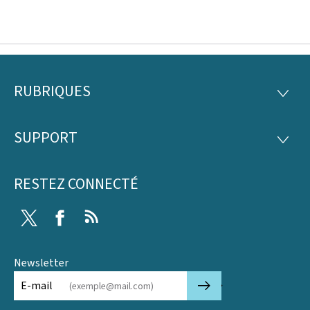
RUBRIQUES
Pied
RUBRI
de
SUPPORT
SUPP
page
RESTEZ CONNECTÉ
Twitter
Facebook
RSS
Newsletter
🡒
E-mail