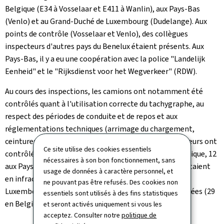
Belgique (E34 à Vosselaar et E411 à Wanlin), aux Pays-Bas
(Venlo) et au Grand-Duché de Luxembourg (Dudelange). Aux
points de contrôle (Vosselaar et Venlo), des collègues
inspecteurs d'autres pays du Benelux étaient présents. Aux
Pays-Bas, il y a eu une coopération avec la police "Landelijk
Eenheid" et le "Rijksdienst voor het Wegverkeer" (RDW).
Au cours des inspections, les camions ont notamment été
contrôlés quant à l'utilisation correcte du tachygraphe, au
respect des périodes de conduite et de repos et aux
réglementations techniques (arrimage du chargement,
ceintures de sécurité, documents de bord). Les inspecteurs ont
Ce site utilise des cookies essentiels
contrôlé un total de 80 camions au Benelux: 26 en Belgique, 12
nécessaires à son bon fonctionnement, sans
aux Pays-Bas, et 42 au Luxembourg. Parmi ceux-ci, 44 étaient
usage de données à caractère personnel, et
en infraction (12 en Belgique, 5 aux Pays-Bas et 27 au
ne pouvant pas être refusés. Des cookies non
Luxembourg). Au total 69 infractions ont été enregistrées (29
essentiels sont utilisés à des fins statistiques
en Belgique, 13 aux Pays-Bas en 27 au Luxembourg).
et seront activés uniquement si vous les
acceptez. Consulter notre
politique de