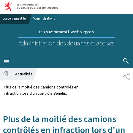
Aller au menu principal
Aller au contenu
gouvernement.lu
Administrations
Le gouvernement luxembourgeois
Administration des douanes et accises
AFFICHER
MENU
PRINCIPAL
Actualités
PA
Accueil
Plus de la moitié des camions contrôlés en
infraction lors d'un contrôle Benelux
Plus de la moitié des camions
contrôlés en infraction lors d'un