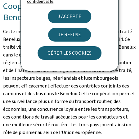
confidentialité
.
Coopération et sécurité dans le
Benelux
J'ACCEPTE
Cette inspection conjointe s'est tenue dans le cadre du traité
JE REFUSE
Benelux de Liège signé par les trois pays en octobre 2014. Ce
traité vise à renforcer la coopération entre les pays du Benelux
GÉRER LES COOKIES
dans le domaine du contrôle et de l'application des
réglementations européennes relatives au transport routier
et de l'harmonisation des réglementations. Grâce à ce traité,
les inspecteurs belges, néerlandais et luxembourgeois
peuvent efficacement effectuer des contrôles conjoints des
camions et des bus dans le Benelux. Cette coopération permet
une surveillance plus uniforme du transport routier, des
économies, une concurrence loyale entre les transporteurs,
des conditions de travail adéquates pour les conducteurs et
une meilleure sécurité routière. Les trois pays jouent ainsi un
rôle de pionnier au sein de l'Union européenne.