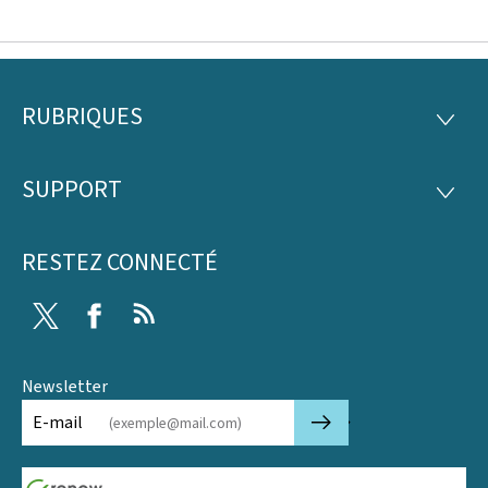
RUBRIQUES
Pied
RUBRI
de
SUPPORT
SUPP
page
RESTEZ CONNECTÉ
Twitter
Facebook
RSS
Newsletter
🡒
E-mail