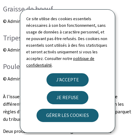
Graisse de boeuf
Ce site utilise des cookies essentiels
© Administration des douanes et accises
nécessaires à son bon fonctionnement, sans
usage de données à caractère personnel, et
Tripes animales
ne pouvant pas être refusés. Des cookies non
essentiels sont utilisés à des fins statistiques
© Administration des douanes et accises
et seront activés uniquement si vous les
acceptez. Consulter notre
politique de
Poulets
confidentialité
.
© Administration des douanes et accises
J'ACCEPTE
À l'issue de ces contrôles, 130 kilogrammes de viande de
JE REFUSE
différentes sortes, qui n'étaient pas conditionnés selon les
règles d'hygiène, ont été saisis et détruits sur ordre du parquet
GÉRER LES COOKIES
du tribunal d'arrondissement de Diekirch.
Deux procès-verbaux ont été rédigés à l'encontre des