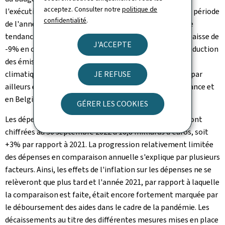
acceptez. Consulter notre
politique de
l'exécution s'élevait à 82,3% du budget voté à la même période
confidentialité
.
de l'année précédente. Le diesel continue à afficher une
tendance décroissante au niveau des ventes, avec une baisse de
J'ACCEPTE
-9% en comparaison annuelle, contribuant ainsi à la réduction
des émissions de CO2 en ligne avec les engagements
JE REFUSE
climatiques du gouvernement. La tendance négative a par
ailleurs été renforcée par les remises appliquées en France et
en Belgique.
GÉRER LES COOKIES
Les dépenses totales de l'Administration centrale se sont
chiffrées au 30 septembre 2022 à 16,8 milliards d'euros, soit
+3% par rapport à 2021. La progression relativement limitée
des dépenses en comparaison annuelle s'explique par plusieurs
facteurs. Ainsi, les effets de l'inflation sur les dépenses ne se
relèveront que plus tard et l'année 2021, par rapport à laquelle
la comparaison est faite, était encore fortement marquée par
le déboursement des aides dans le cadre de la pandémie. Les
décaissements au titre des différentes mesures mises en place