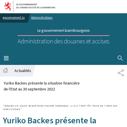
Aller au menu principal
Aller au contenu
gouvernement.lu
Administrations
Le gouvernement luxembourgeois
Administration des douanes et accises
AFFICHER
MENU
PRINCIPAL
Actualités
PA
Accueil
Yuriko Backes présente la situation financière
de l'Etat au 30 septembre 2022
"MALGRÉ UN SOLDE BUDGÉTAIRE ENCORE FAVORABLE, IL EST TROP TÔT POUR EN TIRER DES
CONCLUSIONS"
Yuriko Backes présente la