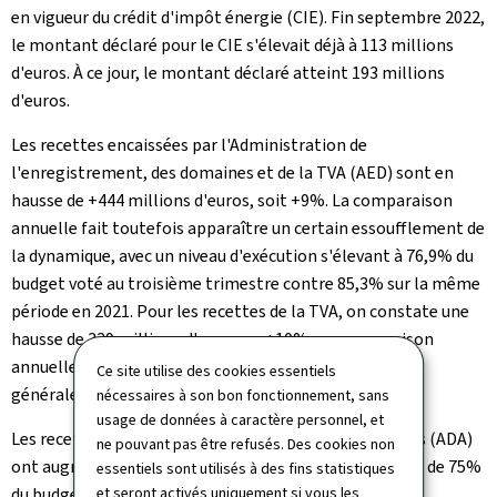
en vigueur du crédit d'impôt énergie (CIE). Fin septembre 2022,
le montant déclaré pour le CIE s'élevait déjà à 113 millions
d'euros. À ce jour, le montant déclaré atteint 193 millions
d'euros.
Les recettes encaissées par l'Administration de
l'enregistrement, des domaines et de la TVA (AED) sont en
hausse de +444 millions d'euros, soit +9%. La comparaison
annuelle fait toutefois apparaître un certain essoufflement de
la dynamique, avec un niveau d'exécution s'élevant à 76,9% du
budget voté au troisième trimestre contre 85,3% sur la même
période en 2021. Pour les recettes de la TVA, on constate une
hausse de 339 millions d'euros ou +10% en comparaison
annuelle, ce qui s'explique surtout par l'augmentation
Ce site utilise des cookies essentiels
générale des prix.
nécessaires à son bon fonctionnement, sans
usage de données à caractère personnel, et
Les recettes de l'Administration des douanes et accises (ADA)
ne pouvant pas être refusés. Des cookies non
ont augmenté de +3% par rapport à 2021, mais le seuil de 75%
essentiels sont utilisés à des fins statistiques
et seront activés uniquement si vous les
du budget n'a pas été atteint. À titre de comparaison,