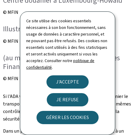
Centre douanier à Luxembourg-Howald
© MFIN
Ce site utilise des cookies essentiels
Illustration
nécessaires à son bon fonctionnement, sans
usage de données à caractère personnel, et
© MFIN
ne pouvant pas être refusés. Des cookies non
essentiels sont utilisés à des fins statistiques
et seront activés uniquement si vous les
(au milieu) Yuriko Backes, ministre des
acceptez. Consulter notre
politique de
Finances
confidentialité
.
© MFIN
J'ACCEPTE
Si l'ADA vise à contrôler d'un point de vue fiscal et douanier le
JE REFUSE
transport routier professionnel des marchandises, ces mêmes
contrôles contribuent également au renforcement de la
GÉRER LES COOKIES
sécurité routière.
Dans un premier temps, les agents de l'ADA procèdent à un