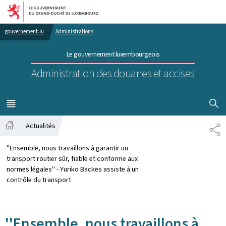
Aller au menu principal
Aller au contenu
gouvernement.lu
Administrations
Le gouvernement luxembourgeois
Administration des douanes et accises
AFFICHER
MENU
PRINCIPAL
Actualités
PA
Accueil
''Ensemble, nous travaillons à garantir un
transport routier sûr, fiable et conforme aux
normes légales'' - Yuriko Backes assiste à un
contrôle du transport
''Ensemble, nous travaillons à