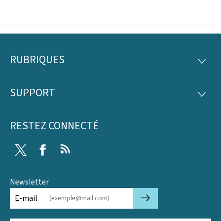
RUBRIQUES
Pied
RUBRI
de
SUPPORT
SUPP
page
RESTEZ CONNECTÉ
Twitter
Facebook
RSS
Newsletter
🡒
E-mail