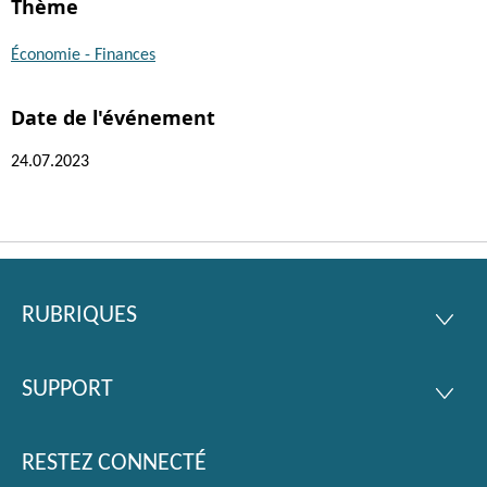
Thème
Économie - Finances
Date de l'événement
24.07.2023
RUBRIQUES
Pied
RUBRI
de
SUPPORT
page
SUPPO
RESTEZ CONNECTÉ