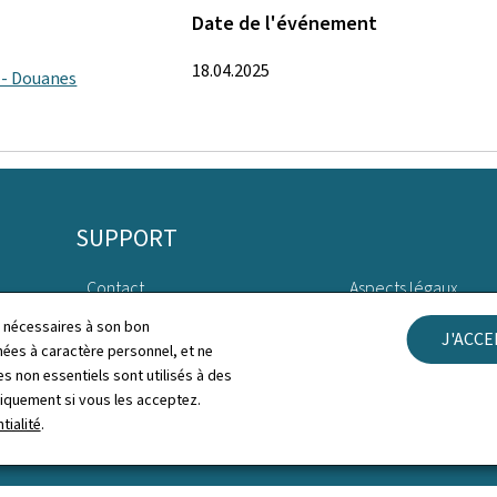
Date de l'événement
18.04.2025
t - Douanes
SUPPORT
Contact
Aspects légaux
ls nécessaires à son bon
J'ACC
Plan du site
Déclaration d'access
es à caractère personnel, et ne
s non essentiels sont utilisés à des
À propos du site
Gestion des cookies
niquement si vous les acceptez.
tialité
.