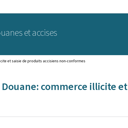
Aller au menu principal
Aller au contenu
uanes et accises
cite et saisie de produits accisiens non-conformes
Douane: commerce illicite et