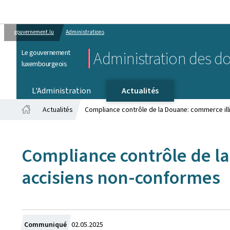
gouvernement.lu
Administrations
Le gouvernement
Administration des do
luxembourgeois
L'Administration
Actualités
Actualités
Compliance contrôle de la Douane: commerce illi
Accueil
Compliance contrôle de la 
accisiens non-conformes
Crée
Communiqué
02.05.2025