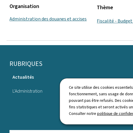
Organisation
Thème
Administration des douanes et accises
Fiscalité - Budge
Pied
RUBRIQUES
de
Actualités
page
Annuaire
Ce site utilise des cookies essentie
L'Administration
fonctionnement, sans usage de donné
pouvant pas être refusés. Des cookie
fins statistiques et seront activés u
Consulter notre
politique de confiden