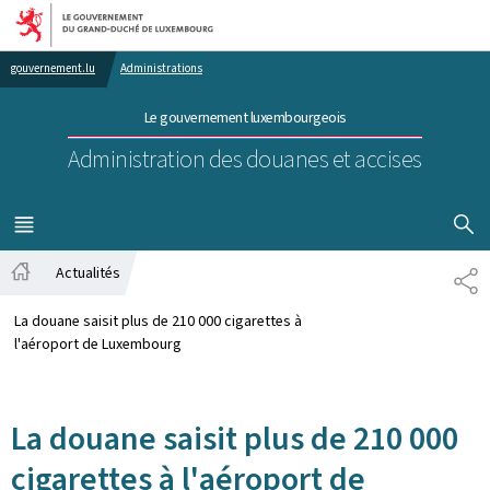
Aller au menu principal
Aller au contenu
gouvernement.lu
Administrations
Le gouvernement luxembourgeois
Administration des douanes et accises
AFFICHER
MENU
PRINCIPAL
Actualités
PA
Accueil
La douane saisit plus de 210 000 cigarettes à
l'aéroport de Luxembourg
La douane saisit plus de 210 000
cigarettes à l'aéroport de