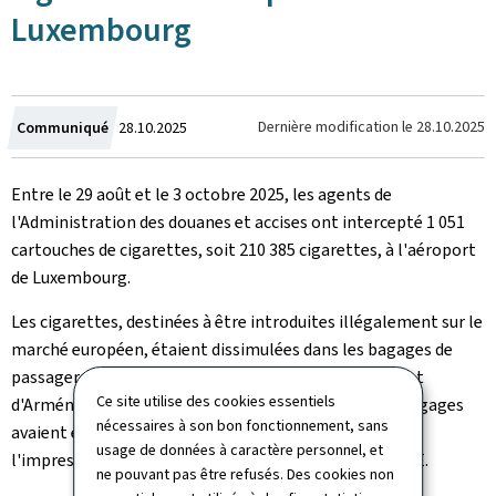
Luxembourg
Crée
Dernière modification le
28.10.2025
Communiqué
28.10.2025
le
Entre le 29 août et le 3 octobre 2025, les agents de
l'Administration des douanes et accises ont intercepté 1 051
cartouches de cigarettes, soit 210 385 cigarettes, à l'aéroport
de Luxembourg.
Les cigarettes, destinées à être introduites illégalement sur le
marché européen, étaient dissimulées dans les bagages de
passagers en provenance principalement de Turquie et
Ce site utilise des cookies essentiels
d'Arménie. Dans l'une des affaires, les étiquettes de bagages
nécessaires à son bon fonctionnement, sans
avaient été manipulées illégalement pour donner
usage de données à caractère personnel, et
l'impression qu'il s'agissait d'un déplacement intra-UE.
ne pouvant pas être refusés. Des cookies non