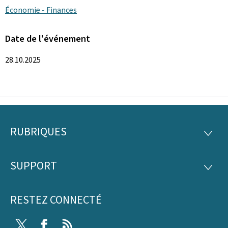
Économie - Finances
Date de l'événement
28.10.2025
RUBRIQUES
Pied
RUBRI
de
SUPPORT
SUPP
page
RESTEZ CONNECTÉ
Twitter
Facebook
RSS