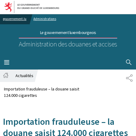
Aller au menu principal
Aller au contenu
gouvernement.lu
Administrations
Le gouvernement luxembourgeois
Administration des douanes et accises
AFFICHER
MENU
PRINCIPAL
Actualités
PA
Accueil
Importation frauduleuse – la douane saisit
124.000 cigarettes
Importation frauduleuse – la
douane saisit 124.000 cigarettes