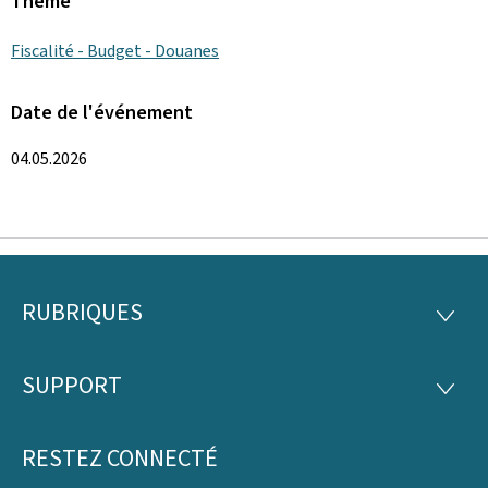
Thème
Fiscalité - Budget - Douanes
Date de l'événement
04.05.2026
RUBRIQUES
Pied
RUBRI
de
SUPPORT
SUPP
page
RESTEZ CONNECTÉ