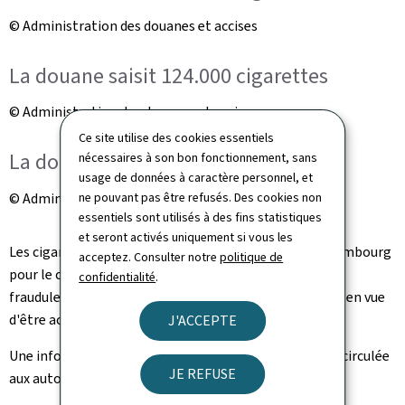
© Administration des douanes et accises
La douane saisit 124.000 cigarettes ‎
© Administration des douanes et accises
Ce site utilise des cookies essentiels
La douane saisit 124.000 cigarettes ‎
nécessaires à son bon fonctionnement, sans
usage de données à caractère personnel, et
© Administration des douanes et accises
ne pouvant pas être refusés. Des cookies non
essentiels sont utilisés à des fins statistiques
et seront activés uniquement si vous les
Les cigarettes manufacturées au Grand-Duché de Luxembourg
acceptez. Consulter notre
politique de
pour le commerce "duty free" égyptien, ont été
confidentialité
.
frauduleusement réintroduites sur le territoire de l'UE en vue
d'être acheminées en France.
J'ACCEPTE
Une information spontanée de cette interception fut circulée
JE REFUSE
aux autorités douanières françaises et grecques.