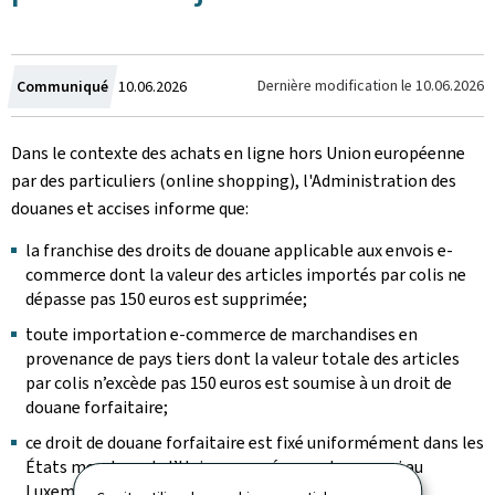
Crée
Dernière modification le
10.06.2026
Communiqué
10.06.2026
le
Dans le contexte des achats en ligne hors Union européenne
par des particuliers (online shopping), l'Administration des
douanes et accises informe que:
la franchise des droits de douane applicable aux envois e-
commerce dont la valeur des articles importés par colis ne
dépasse pas 150 euros est supprimée;
toute importation e-commerce de marchandises en
provenance de pays tiers dont la valeur totale des articles
par colis n’excède pas 150 euros est soumise à un droit de
douane forfaitaire;
ce droit de douane forfaitaire est fixé uniformément dans les
États membres de l’Union européenne, donc aussi au
Luxembourg, à 3 euros par type d'article importé;