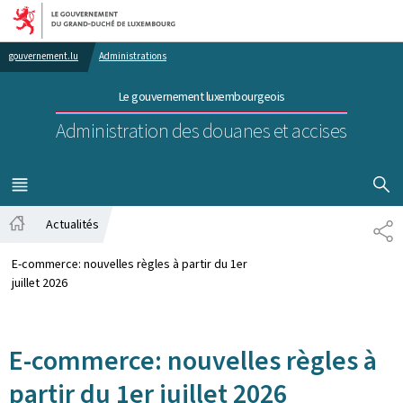
Aller au menu principal
Aller au contenu
gouvernement.lu
Administrations
Le gouvernement luxembourgeois
Administration des douanes et accises
AFFICHER
MENU
PRINCIPAL
Actualités
PA
Accueil
E-commerce: nouvelles règles à partir du 1er
juillet 2026
E-commerce: nouvelles règles à
partir du 1er juillet 2026