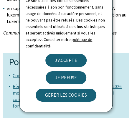
Ce site utilise des cookies essentiels
nécessaires à son bon fonctionnement, sans
en supplément à ce droit de douane forfaitaire, la TVA
usage de données à caractère personnel, et
luxembourgeoise est due pour la mise en consommation au
ne pouvant pas être refusés. Des cookies non
Luxembourg.
essentiels sont utilisés à des fins statistiques
Communiqué par l'Administration des douanes et accises
et seront activés uniquement si vous les
acceptez. Consulter notre
politique de
confidentialité
.
Pour en savoir plus
J'ACCEPTE
Communiqué de presse (Pdf, 284 Ko)
JE REFUSE
Règlement (UE) 2026/382 du Conseil du 11 février 2026
modifiant le règlement (CE) n°1186/2009 en ce qui
GÉRER LES COOKIES
concerne la suppression de la franchise douanière
fondée sur un seuil