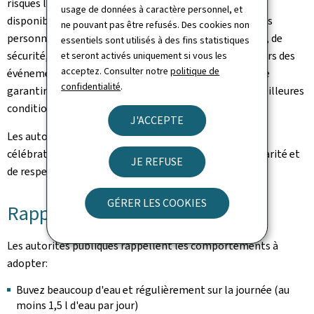
risques liés à la chaleur, à l'information du public, à la
usage de données à caractère personnel, et
disponibilité de points d'eau ainsi qu'à la protection des
ne pouvant pas être refusés. Des cookies non
personnes les plus vulnérables. Les services de secours, de
essentiels sont utilisés à des fins statistiques
sécurité, les autorités locales ainsi que les organisateurs des
et seront activés uniquement si vous les
acceptez. Consulter notre
politique de
événements travaillent en étroite coordination afin de
confidentialité
.
garantir le bon déroulement des festivités dans les meilleures
conditions de sécurité possibles.
J'ACCEPTE
Les autorités invitent la population à profiter des
célébrations dans un esprit de responsabilité, de solidarité et
JE REFUSE
de respect mutuel.
GÉRER LES COOKIES
Rappel des recommandations
Les autorités publiques rappellent les comportements à
adopter:
Buvez beaucoup d'eau et régulièrement sur la journée (au
moins 1,5 l d'eau par jour)