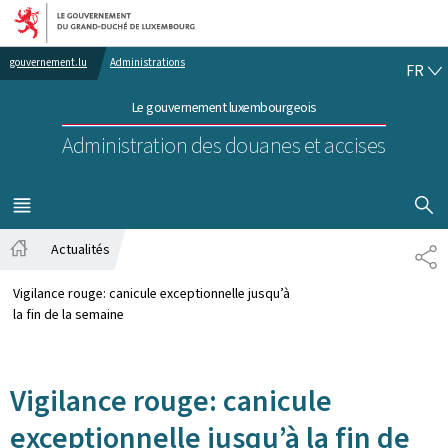
Aller au menu principal
Aller au contenu
FR
gouvernement.lu
Administrations
FR
Le gouvernement luxembourgeois
Administration des douanes et accises
AFFICHER
MENU
PRINCIPAL
Actualités
PA
Accueil
Vigilance rouge: canicule exceptionnelle jusqu’à
la fin de la semaine
Vigilance rouge: canicule
exceptionnelle jusqu’à la fin de