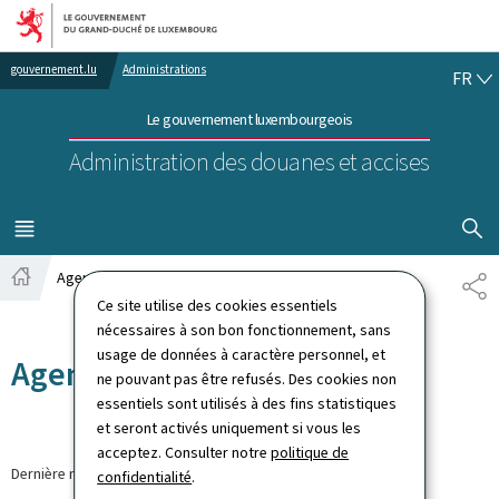
Aller au menu principal
Aller au contenu
FR
gouvernement.lu
Administrations
FR
Le gouvernement luxembourgeois
Administration des douanes et accises
AFFICHER
MENU
PRINCIPAL
Agenda
PA
Accueil
Ce site utilise des cookies essentiels
nécessaires à son bon fonctionnement, sans
usage de données à caractère personnel, et
Agenda
ne pouvant pas être refusés. Des cookies non
essentiels sont utilisés à des fins statistiques
et seront activés uniquement si vous les
acceptez. Consulter notre
politique de
Dernière modification le
19.01.2018
confidentialité
.