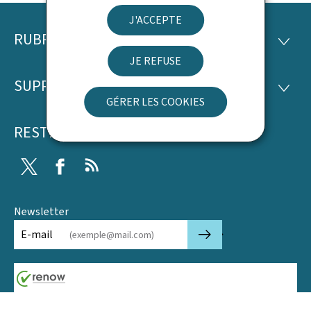
J'ACCEPTE
RUBRIQUES
Pied
RUBRI
JE REFUSE
de
SUPPORT
SUPP
page
GÉRER LES COOKIES
RESTEZ CONNECTÉ
Twitter
Facebook
RSS
Newsletter
🡒
E-mail