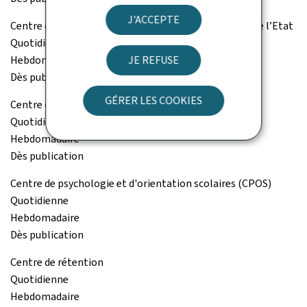
J'ACCEPTE
Centre de gestion du personnel et de l’organisation de l’Etat
Quotidienne
Hebdomadaire
JE REFUSE
Dès publication
GÉRER LES COOKIES
Centre de gestion informatique de l'éducation (CGIE)
Quotidienne
Hebdomadaire
Dès publication
Centre de psychologie et d'orientation scolaires (CPOS)
Quotidienne
Hebdomadaire
Dès publication
Centre de rétention
Quotidienne
Hebdomadaire