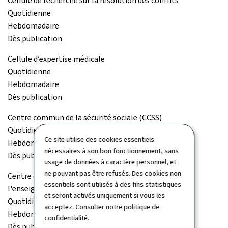
Cellule de recherche sur la résolution des conflits
Quotidienne
Hebdomadaire
Dès publication
Cellule d’expertise médicale
Quotidienne
Hebdomadaire
Dès publication
Centre commun de la sécurité sociale (CCSS)
Quotidienne
Ce site utilise des cookies essentiels
Hebdomadaire
nécessaires à son bon fonctionnement, sans
Dès publication
usage de données à caractère personnel, et
ne pouvant pas être refusés. Des cookies non
Centre de documentation et d'information sur
essentiels sont utilisés à des fins statistiques
l'enseignement supérieur (Cedies)
et seront activés uniquement si vous les
Quotidienne
acceptez. Consulter notre
politique de
Hebdomadaire
confidentialité
.
Dès publication