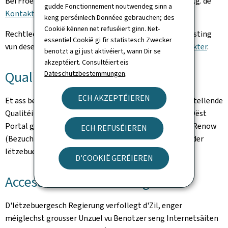
Bei Froen iwwert dëst Portal a säin Inhalt benotzt w.e.g. de
gudde Fonctionnement noutwendeg sinn a
Kontaktformulaire
.
keng perséinlech Donnéeë gebrauchen; dës
Cookië kënnen net refuséiert ginn. Net-
Rechtlech Hiwäiser an Informatiounen iwwert den Hosting
essentiel Cookië gi fir statistesch Zwecker
vun dëser Websäit fannt Dir op der Säit
rechtlech Aspekter
.
benotzt a gi just aktivéiert, wann Dir se
akzeptéiert. Consultéiert eis
Qualitéit
Dateschutzbestëmmungen
.
ECH AKZEPTÉIEREN
Et ass besonnesch dorop opgepasst ginn, en zefriddestellende
Qualitéits- an Accessibilitéitsniveau ze garantéieren. Dëst
Portal gëtt no den Empfeelunge vum Bezuchsmodell Renow
ECH REFUSÉIEREN
(Bezuchsmodell vun der Website-Normalisatioun vun der
lëtzebuergescher Regierung) entwéckelt.
D'COOKIË GERÉIEREN
Accessibilitéitserklärung
D'lëtzebuergesch Regierung verfollegt d'Zil, enger
méiglechst grousser Unzuel vu Benotzer seng Internetsäiten