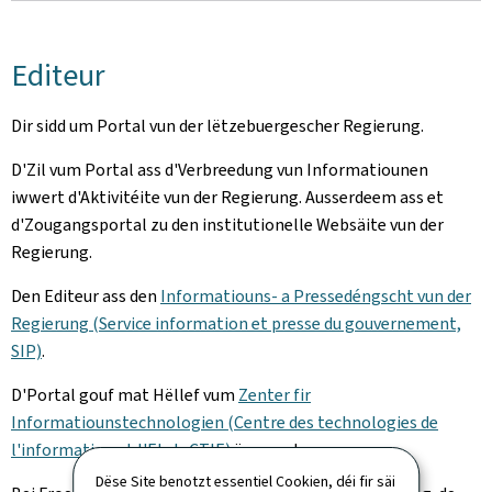
Editeur
Dir sidd um Portal vun der lëtzebuergescher Regierung.
D'Zil vum Portal ass d'Verbreedung vun Informatiounen
iwwert d'Aktivitéite vun der Regierung. Ausserdeem ass et
d'Zougangsportal zu den institutionelle Websäite vun der
Regierung.
Den Editeur ass den
Informatiouns- a Pressedéngscht vun der
Regierung (Service information et presse du gouvernement,
SIP)
.
D'Portal gouf mat Hëllef vum
Zenter fir
Informatiounstechnologien (Centre des technologies de
l'information et l'Etat, CTIE)
ëmgesat.
Dëse Site benotzt essentiel Cookien, déi fir säi