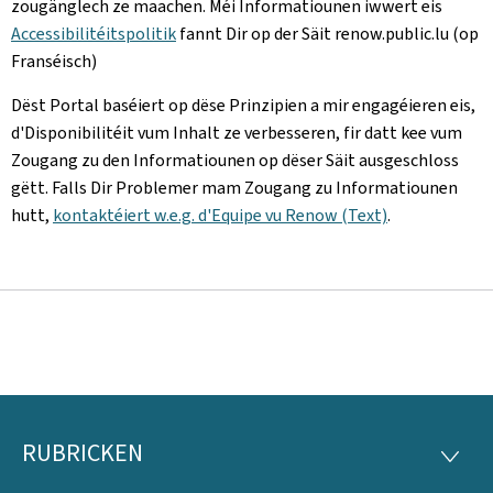
zougänglech ze maachen. Méi Informatiounen iwwert eis
Accessibilitéitspolitik
fannt Dir op der Säit renow.public.lu (op
Franséisch)
Dëst Portal baséiert op dëse Prinzipien a mir engagéieren eis,
d'Disponibilitéit vum Inhalt ze verbesseren, fir datt kee vum
Zougang zu den Informatiounen op dëser Säit ausgeschloss
gëtt. Falls Dir Problemer mam Zougang zu Informatiounen
hutt,
kontaktéiert w.e.g. d'Equipe vu Renow (Text)
.
RUBRICKEN
Fousszeil
RUBRI