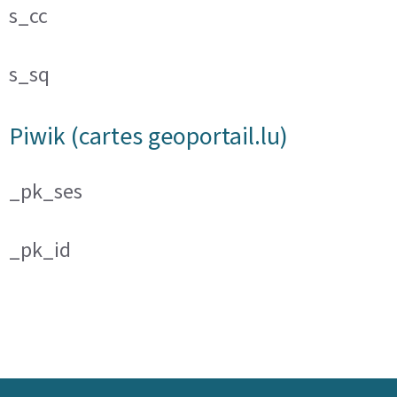
s_cc
s_sq
Piwik (cartes geoportail.lu)
_pk_ses
_pk_id