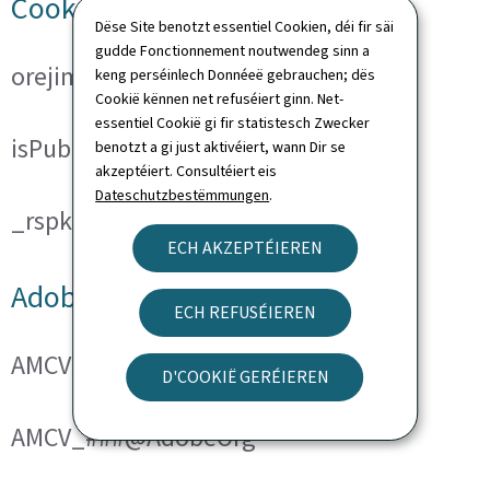
Cookies techniques
Dëse Site benotzt essentiel Cookien, déi fir säi
gudde Fonctionnement noutwendeg sinn a
orejime
keng perséinlech Donnéeë gebrauchen; dës
Cookië kënnen net refuséiert ginn. Net-
essentiel Cookië gi fir statistesch Zwecker
isPublicWebsite
benotzt a gi just aktivéiert, wann Dir se
akzeptéiert. Consultéiert eis
Dateschutzbestëmmungen
.
_rspkrLoadCore (ReadSpeaker)
ECH AKZEPTÉIEREN
Adobe Analytics
ECH REFUSÉIEREN
AMCVS_###@AdobeOrg
D'COOKIË GERÉIEREN
AMCV_###@AdobeOrg