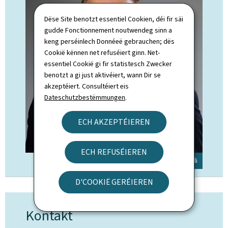
Dëse Site benotzt essentiel Cookien, déi fir säi
gudde Fonctionnement noutwendeg sinn a
keng perséinlech Donnéeë gebrauchen; dës
Cookië kënnen net refuséiert ginn. Net-
essentiel Cookië gi fir statistesch Zwecker
benotzt a gi just aktivéiert, wann Dir se
akzeptéiert. Consultéiert eis
Dateschutzbestëmmungen
.
ECH AKZEPTÉIEREN
ECH REFUSÉIEREN
© SIP / Claude Piscitelli
D'COOKIË GERÉIEREN
Kontakt