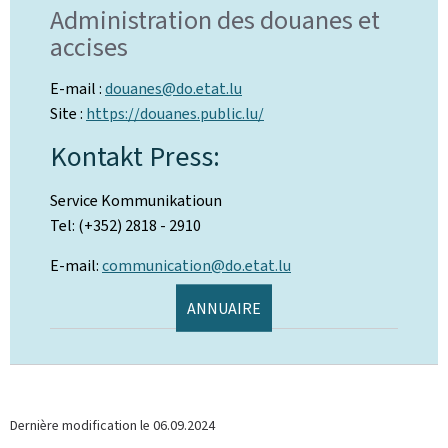
Administration des douanes et
accises
E-mail :
douanes@do.etat.lu
Site :
https://douanes.public.lu/
Kontakt Press:
Service Kommunikatioun
Tel: (+352) 2818 - 2910
E-mail:
communication@do.etat.lu
ANNUAIRE
Dernière modification le
06.09.2024